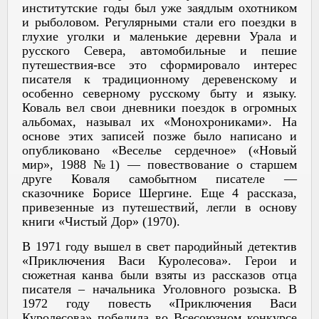
институтские годы был уже заядлым охотником
и рыболовом. Регулярными стали его поездки в
глухие уголки и маленькие деревни Урала и
русского Севера, автомобильные и пешие
путешествия-все это сформировало интерес
писателя к традиционному деревенскому и
особенно северному русскому быту и языку.
Коваль вел свои дневники поездок в огромных
альбомах, называл их «Монохрониками». На
основе этих записей позже было написано и
опубликовано «Веселье сердечное» («Новый
мир», 1988 №1) — повествование о старшем
друге Коваля самобытном писателе —
сказочнике Борисе Шергине. Еще 4 рассказа,
привезенные из путешествий, легли в основу
книги «Чистый Дор» (1970).
В 1971 году вышел в свет пародийный детектив
«Приключения Васи Куролесова». Герои и
сюжетная канва были взяты из рассказов отца
писателя – начальника Уголовного розыска. В
1972 году повесть «Приключения Васи
Куролесова» победила во Всесоюзном конкурсе