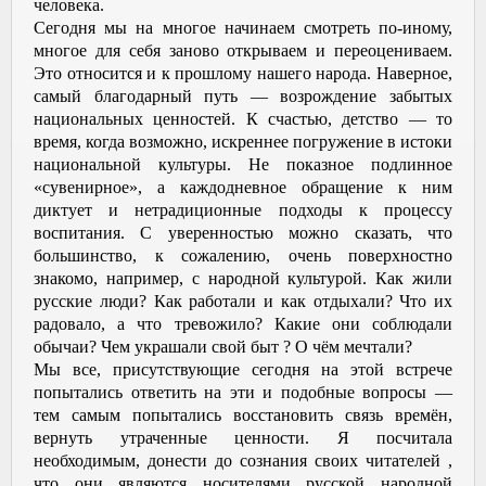
человека.
Сегодня мы на многое начинаем смотреть по-иному,
многое для себя заново открываем и переоцениваем.
Это относится и к прошлому нашего народа. Наверное,
самый благодарный путь — возрождение забытых
национальных ценностей. К счастью, детство — то
время, когда возможно, искреннее погружение в истоки
национальной культуры. Не показное подлинное
«сувенирное», а каждодневное обращение к ним
диктует и нетрадиционные подходы к процессу
воспитания. С уверенностью можно сказать, что
большинство, к сожалению, очень поверхностно
знакомо, например, с народной культурой. Как жили
русские люди? Как работали и как отдыхали? Что их
радовало, а что тревожило? Какие они соблюдали
обычаи? Чем украшали свой быт ? О чём мечтали?
Мы все, присутствующие сегодня на этой встрече
попытались ответить на эти и подобные вопросы —
тем самым попытались восстановить связь времён,
вернуть утраченные ценности. Я посчитала
необходимым, донести до сознания своих читателей ,
что они являются носителями русской народной