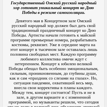
Государственный Омский русский народный
хор готовит уникальный концерт ко Дню
Победы в режиме самоизоляции.
Девятого мая в Концертном зале Омский
русский народный хор должен был дать свой
традиционный праздничный концерт ко Дню
Победы. Артисты начали готовить к майской
программе премьерные номера, разрабатывать
костюмы, реквизит. Уже в середине марта на
этот концерт в тысячном зале оставалась лишь
половина свободных мест. Каждую программу
любимого коллектива омичи ждут с
нетерпением. Концерт к юбилею великой
Победы обещал быть особенно эмоциональным,
сильным, проникновенным, до глубины души,
как и сам «праздник со слезами на глазах». Но,
ситуация пандемии, охватившей весь мир,
внесла свои коррективы в планы каждого.
Между тем, концерт состоится! Пусть и не в
зале, в другом варианте и с измененной
программой, но музыканты решили, что сегодня
это их долг: в великий день объединить зрителей