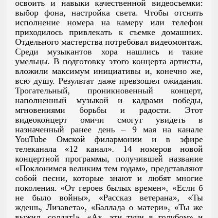
освоить и навыки качественной видеосъемки:
выбор фона, настройка света. Чтобы отснять
исполнение номера на камеру или телефон
приходилось привлекать к съемке домашних.
Отдельного мастерства потребовал видеомонтаж.
Среди музыкантов хора нашлись и такие
умельцы. В подготовку этого концерта артисты,
вложили максимум инициативы и, конечно же,
всю душу. Результат даже превзошел ожидания.
Трогательный, проникновенный концерт,
наполненный музыкой и кадрами победы,
мгновениями борьбы и радости. Этот
видеоконцерт омичи смогут увидеть в
назначенный ранее день – 9 мая на канале
YouTube Омской филармонии и в эфире
телеканала «12 канал». 14 номеров новой
концертной программы, получившей название
«Поклонимся великим тем годам», представляют
собой песни, которые знают и любят многие
поколения. «От героев былых времен», «Если б
не было войны», «Рассказ ветерана», «Ты
ждешь, Лизавета», «Баллада о матери», «Ты же
выжил, солдат!», «Ах, эти тучи в голубом» и