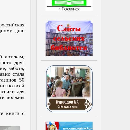
российская
дному дню
блиотекам,
росто друг
е, забота,
авно стала
газинов 50
ии по всей
ассики для
иги должны
те книги с