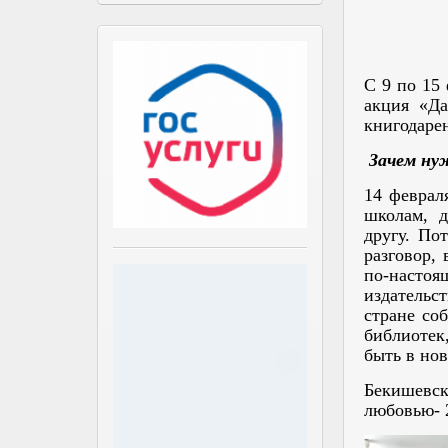
С 9 по 15
акция «Д
книгодаре
Зачем ну
14 феврал
школам, д
другу. По
разговор,
по-настоя
издательс
стране со
библиотек
быть в но
Бекишевск
любовью- 