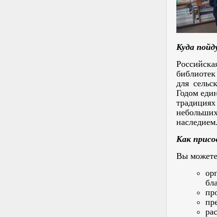
Куда пойд
Российска
библиотек
для сельс
Годом еди
традиция
небольших
наследием
Как присо
Вы можете
ор
бл
пр
пр
ра