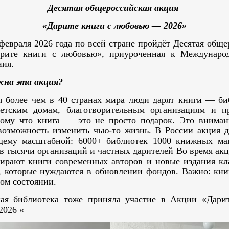
Десятая общероссийская акция
«Дарите книги с любовью — 2026»
 февраля 2026 года по всей стране пройдёт Десятая обще
арите книги с любовью», приуроченная к Междунаро
ния.
жна эта акция?
я более чем в 40 странах мира люди дарят книги — би
етским домам, благотворительным организациям и п
тому что книга — это не просто подарок. Это внимани
 возможность изменить чью-то жизнь. В России акция д
щему масштабной: 6000+ библиотек 1000 книжных ма
тв тысячи организаций и частных дарителей Во время акц
бирают книги современных авторов и новые издания кл
, которые нуждаются в обновлении фондов. Важно: кн
вом состоянии.
ая библиотека тоже приняла участие в Акции «Дари
2026 «