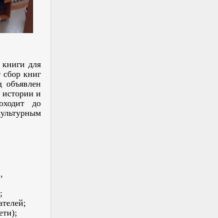
 книги для
 сбор книг
д объявлен
 истории и
оходит до
культурным
,
;
ателей;
ети);