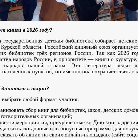
ут книги в 2026 году?
я государственная детская библиотека собирает детские
 Курской области. Российский книжный союз организует
ких библиотек трёх регионов России. Так как 2026 го
нства народов России, в приоритете — книги о культуре,
х народов нашей страны. Эта литература редко д
 населённых пунктов, но именно она сохраняет связь с 
.
единиться к акции?
 выбрать любой формат участия:
ганизовать сбор книг для библиотек, школ, детских домов
аготворительных организаций;
овести мероприятия, приуроченные ко Дню книгодарения
едложить скидочные или бонусные программы для покуп
ссказать об акции на своих онлайн-площадках (сайт, соцс